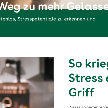
 Weg zu mehr Gelass
tenlos, Stresspotentiale zu erkennen und
So krie
Stress 
Griff
o
Dieses Expertenprogr