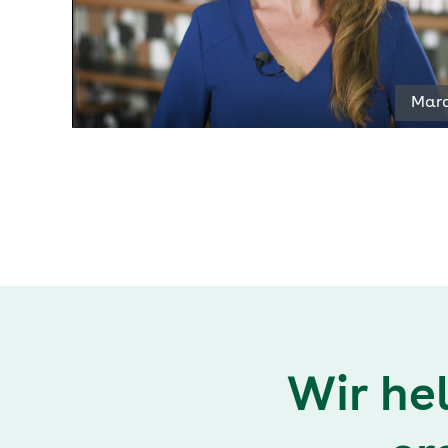
abspi
Mara
Wir hel