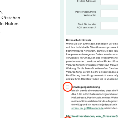
n.
e Kästchen.
.