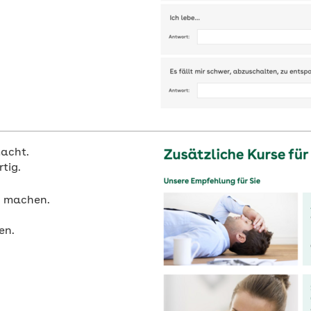
acht.
tig.
e machen.
en.